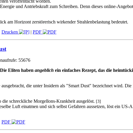
iten veröffentlicht worden.
le Energie und Antriebskraft zum Schreiben. Denn dieses online-Angebot
lick am Horizont zerstörerisch wirkender Strahlenbelastung bedeutet.
|
Drucken
|
PDF
ust
aufrufe: 55676
Die Eliten haben
angeblich
ein einfaches Rezept, das die heimtück
sgebracht, die unter Insidern als "Smart Dust" bezeichnet wird. Die E
so die schreckliche Morgellons-Krankheit ausgelöst.
[3]
lbe Luft einatmen und sich selbst Gefahren aussetzen, löst ein US-Am
|
PDF