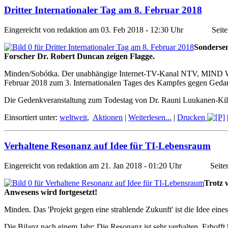
Dritter Internationaler Tag am 8. Februar 2018
Eingereicht von redaktion am 03. Feb 2018 - 12:30 Uhr Seiten
Sondersen
Forscher Dr. Robert Duncan zeigen Flagge.
Minden/Sobótka. Der unabhängige Internet-TV-Kanal NTV, MIND WA
Februar 2018 zum 3. Internationalen Tages des Kampfes gegen Gedan
Die Gedenkveranstaltung zum Todestag von Dr. Rauni Luukanen-Kilde
Einsortiert unter:
weltweit
,
Aktionen
|
Weiterlesen...
|
Drucken
Verhaltene Resonanz auf Idee für TI-Lebensraum
Eingereicht von redaktion am 21. Jan 2018 - 01:20 Uhr Seiten
Trotz 
Anwesens wird fortgesetzt!
Minden. Das 'Projekt gegen eine strahlende Zukunft' ist die Idee ein
Die Bilanz nach einem Jahr: Die Resonanz ist sehr verhalten. Erhofft 