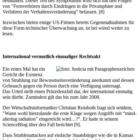
beinhalten. Dieser Teil des Symposiums wird sich mit den Folgen
von "Fernverhören durch Eindringen in die Privatsphäre und
Verfahren der Verhaltensveränderung" befassen. [8]
Inzwischen bieten einige US-Firmen bereits Gegenmaßnahmen für
diese Form technischer Überwachung an, ist bei wired weiter zu
lesen.
International vermutlich einmaliger Rechtsakt
Ein erstes Mal hat ein
Gericht die Existenz
von Strahlung zur Bewusstseinsveränderung anerkannt und dessen
Gebrauch gegen ein Person durch eine Verfügung untersagt.
Das Urteil stellt einen Präzedenzfall dar, der international einmalig
sein dürfte. Zumindest gilt das bis zum Jahr 2008.
Der Wirtschaftsinformatiker Christian Reinboth fragt sich seitdem,
"Wann wohl hierzulande die erste Klage wegen Angriffs mit “mind-
altering radiation” eingereicht wird…?". Er hatte in seinem
ScienceBlog über den Fall berichtet [9].
Dass Strahlenattacken auf einfache Staatsbürger wie die in Kansas