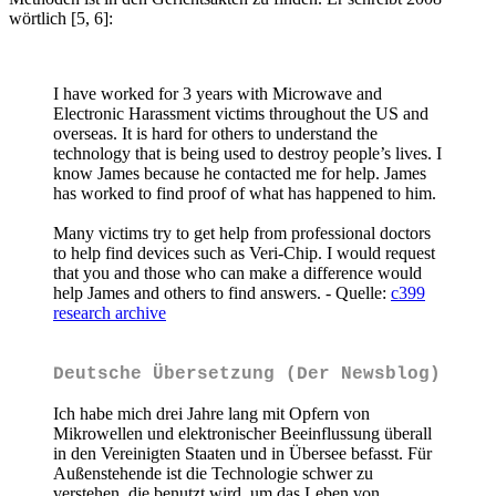
wörtlich [5, 6]:
I have worked for 3 years with Microwave and
Electronic Harassment victims throughout the US and
overseas. It is hard for others to understand the
technology that is being used to destroy people’s lives. I
know James because he contacted me for help. James
has worked to find proof of what has happened to him.
Many victims try to get help from professional doctors
to help find devices such as Veri-Chip. I would request
that you and those who can make a difference would
help James and others to find answers. - Quelle:
c399
research archive
Deutsche Übersetzung (Der Newsblog)
Ich habe mich drei Jahre lang mit Opfern von
Mikrowellen und elektronischer Beeinflussung überall
in den Vereinigten Staaten und in Übersee befasst. Für
Außenstehende ist die Technologie schwer zu
verstehen, die benutzt wird, um das Leben von