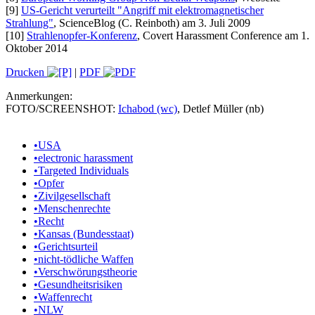
[9]
US-Gericht verurteilt "Angriff mit elektromagnetischer
Strahlung"
, ScienceBlog (C. Reinboth) am 3. Juli 2009
[10]
Strahlenopfer-Konferenz
, Covert Harassment Conference am 1.
Oktober 2014
Drucken
|
PDF
Anmerkungen:
FOTO/SCREENSHOT:
Ichabod (wc)
, Detlef Müller (nb)
•
USA
•
electronic harassment
•
Targeted Individuals
•
Opfer
•
Zivilgesellschaft
•
Menschenrechte
•
Recht
•
Kansas (Bundesstaat)
•
Gerichtsurteil
•
nicht-tödliche Waffen
•
Verschwörungstheorie
•
Gesundheitsrisiken
•
Waffenrecht
•
NLW