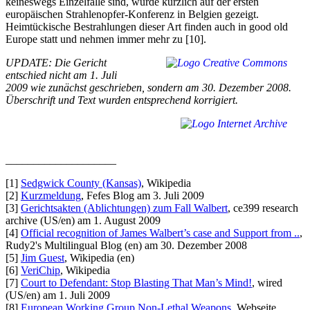
keineswegs Einzelfälle sind, wurde kürzlich auf der ersten
europäischen Strahlenopfer-Konferenz in Belgien gezeigt.
Heimtückische Bestrahlungen dieser Art finden auch in good old
Europe statt und nehmen immer mehr zu [10].
UPDATE: Die Gericht
entschied nicht am 1. Juli
2009 wie zunächst geschrieben, sondern am 30. Dezember 2008.
Überschrift und Text wurden entsprechend korrigiert.
____________________
[1]
Sedgwick County (Kansas)
, Wikipedia
[2]
Kurzmeldung
, Fefes Blog am 3. Juli 2009
[3]
Gerichtsakten (Ablichtungen) zum Fall Walbert
, ce399 research
archive (US/en) am 1. August 2009
[4]
Official recognition of James Walbert’s case and Support from ..
,
Rudy2's Multilingual Blog (en) am 30. Dezember 2008
[5]
Jim Guest
, Wikipedia (en)
[6]
VeriChip
, Wikipedia
[7]
Court to Defendant: Stop Blasting That Man’s Mind!
, wired
(US/en) am 1. Juli 2009
[8]
European Working Group Non-Lethal Weapons
, Webseite