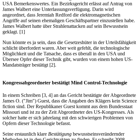
USA Bemerkenswertes. Ein Bezirksgericht erlässt auf Antrag von
James Walbert eine Unterlassungsverfügung. Darin wird
angeordnet, dass Jeremiah Redford die elektromagnetischen
Angriffe auf seinen ehemaligen Geschäftspartner einzustellen habe.
James Walbert hatte über Strahlenattacken auf sein Bewusstsein
geklagt. [1]
Nun könnte es ja sein, dass die Gesetzeshüter in der Urteilsfähigkeit
schlicht überfordert waren. Aber weit gefehlt, die technologische
Möglichkeit und die Tatsache, dass es überall in den USA und
Übersee Opfer dieser Technik gibt, wurden von einem hohen US-
Mandatsträger bestätigt [2].
Kongressabgeordneter bestätigt Mind Control-Technologie
In einem Schreiben [3, 4] an das Gericht bestätigte der Abgeordnete
James O. ("Jim") Guest, dass die Angaben des Klägers kein Science
fiction sind. Der Republikaner Guest kommt aus dem Bundesstaat
Missouri und ist zu der Zeit Abgeordneter des US-Kongresses. Als
solcher hatte er sich jahrelang mit den schwierigen Problemen von
Opfern dieser Technologie befasst.
Seine erstaunlich klare
Bestätigung
bewusstseinsverändernder
Methoden ist in den Gerichtsakten zu finden. Er schreibt 2008