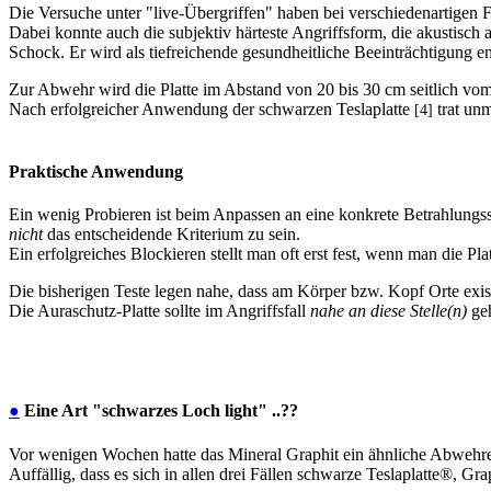
Die Versuche unter "live-Übergriffen" haben bei verschiedenartigen F
Dabei konnte auch die subjektiv härteste Angriffsform, die akustisch 
Schock. Er wird als tiefreichende gesundheitliche Beeinträchtigung 
Zur Abwehr wird die Platte im Abstand von 20 bis 30 cm seitlich vom
Nach erfolgreicher Anwendung der schwarzen Teslaplatte
trat unm
[4]
Praktische Anwendung
Ein wenig Probieren ist beim Anpassen an eine konkrete Betrahlungssi
nicht
das entscheidende Kriterium zu sein.
Ein erfolgreiches Blockieren stellt man oft erst fest, wenn man die 
Die bisherigen Teste legen nahe, dass am Körper bzw. Kopf Orte exist
Die Auraschutz-Platte sollte im Angriffsfall
nahe an diese Stelle(n)
geh
●
Eine Art "schwarzes Loch light" ..??
Vor wenigen Wochen hatte das Mineral Graphit ein ähnliche Abwehre
Auffällig, dass es sich in allen drei Fällen schwarze Teslaplatte®, 