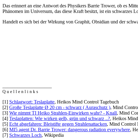
Das erinnert an eine Antwort des Physikers Barrie Trower, ob es Mitt
Phänomen im Universum, das diese Kraft besitzt, ist ein schwarzes L
Handelt es sich bei der Wirkung von Graphit, Obsidian und der schw
____________________
Q u e l l e n l i n k s
[1]
Schlagwort: Teslaplatte
, Heikos Mind Control Tagebuch
[2]
Große Teslaplatte Ø 20 cm - schwarz ( Auraschutz )
, Mind Contro
[3]
Wie nimmt TI Heiko Strahlen-Einwirken wahr? - Knall
, Mind Con
[4]
Teslaplatten: Wie wirken gelb, grün und schwarz ..?
, Heikos Mind
[5]
Echt abgefahren: Bleistifte gegen Strahlenattacken
, Mind Contro
[6]
MI5 agent Dr. Barrie Trower: dangerous radiation everywhere
, H
[7]
Schwarzes Loch
, Wikipedia