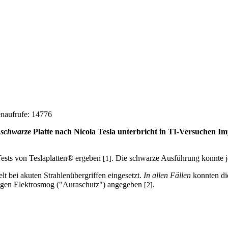
aufrufe: 14776
e
schwarze
Platte nach Nicola Tesla unterbricht in TI-Versuchen Im
ests von Teslaplatten® ergeben
. Die schwarze Ausführung konnte je
[1]
t bei akuten Strahlenübergriffen eingesetzt.
In allen Fällen
konnten di
g gegen Elektrosmog ("Auraschutz") angegeben
.
[2]