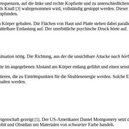
requenzen, auf die linke und rechte Kopfseite und zu unterschiedlichen
als Knall
wahrgenommen wird, vollständig gestoppt werden. Dieser An
[3]
empfunden.
 Körper gehalten. Die Flächen von Haut und Platte stehen dabei paralle
ittelbare Entlastung auf. Der unerbittliche psychische Druck hörte a
tuation nötig. Die Richtung, aus der die unsichtbare Attacke n
ach hör
Platte im angegebenen Abstand am Körper entlang geführt und einen sens
ieren, die zu Eintrittspunkten für die Strahlenenergie werden. Solche 
alten werden.
igenschaft gezeigt
. Der US-Amerikaner Daniel Montgomery setzt da
[5]
Graphit und Obsidian um Materialen von
schwarzer
Farbe handelt.