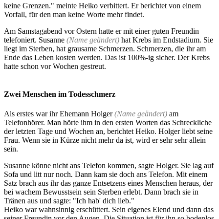
keine Grenzen." meinte Heiko verbittert. Er berichtet von einem
Vorfall, für den man keine Worte mehr findet.
Am Samstagabend vor Ostern hatte er mit einer guten Freundin
telefoniert. Susanne
(Name geändert)
hat Krebs im Endstadium. Sie
liegt im Sterben, hat grausame Schmerzen. Schmerzen, die ihr am
Ende das Leben kosten werden. Das ist 100%-ig sicher. Der Krebs
hatte schon vor Wochen gestreut.
Zwei Menschen im Todesschmerz
Als erstes war ihr Ehemann Holger
(Name geändert)
am
Telefonhörer. Man hörte ihm in den ersten Worten das Schreckliche
der letzten Tage und Wochen an, berichtet Heiko. Holger liebt seine
Frau. Wenn sie in Kürze nicht mehr da ist, wird er sehr sehr allein
sein.
Susanne könne nicht ans Telefon kommen, sagte Holger. Sie lag auf
Sofa und litt nur noch
.
Dann kam sie doch ans Telefon. Mit einem
Satz brach aus ihr das ganze Entsetzens eines Menschen heraus, der
bei wachem Bewusstsein sein Sterben erlebt. Dann brach sie in
Tränen aus und sagte: "Ich hab' dich lieb."
Heiko war wahnsinnig erschüttert. Sein eigenes Elend und dann das
seiner Freundin vor den Augen. Die Situation ist für ihn so bodenlos