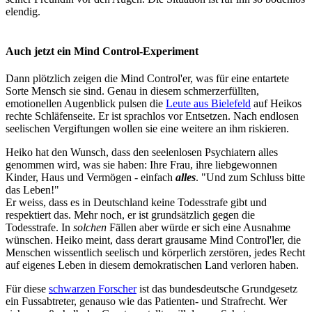
elendig.
Auch jetzt ein Mind Control-Experiment
Dann plötzlich zeigen die Mind Control'er, was für eine entartete
Sorte Mensch sie sind. Genau in diesem schmerzerfüllten,
emotionellen Augenblick pulsen die
Leute aus Bielefeld
auf Heikos
rechte Schläfenseite. Er ist sprachlos vor Entsetzen. Nach endlosen
seelischen Vergiftungen wollen sie eine weitere an ihm riskieren.
Heiko hat den Wunsch, dass den seelenlosen Psychiatern alles
genommen wird, was sie haben: Ihre Frau, ihre liebgewonnen
Kinder, Haus und Vermögen - einfach
alles
. "Und zum Schluss bitte
das Leben!"
Er weiss, dass es in Deutschland keine Todesstrafe gibt und
respektiert das. Mehr noch, er ist grundsätzlich gegen die
Todesstrafe. In
solchen
Fällen aber würde er sich eine Ausnahme
wünschen. Heiko meint, dass derart grausame Mind Control'ler, die
Menschen wissentlich seelisch und körperlich zerstören, jedes Recht
auf eigenes Leben in diesem demokratischen Land verloren haben.
Für diese
schwarzen Forscher
ist das bundesdeutsche Grundgesetz
ein Fussabtreter, genauso wie das Patienten- und Strafrecht. Wer