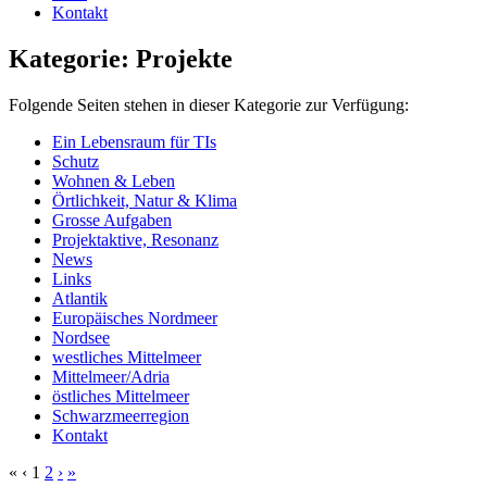
Kontakt
Kategorie: Projekte
Folgende Seiten stehen in dieser Kategorie zur Verfügung:
Ein Lebensraum für TIs
Schutz
Wohnen & Leben
Örtlichkeit, Natur & Klima
Grosse Aufgaben
Projektaktive, Resonanz
News
Links
Atlantik
Europäisches Nordmeer
Nordsee
westliches Mittelmeer
Mittelmeer/Adria
östliches Mittelmeer
Schwarzmeerregion
Kontakt
«
‹
1
2
›
»