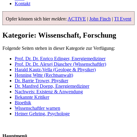
Kontakt
Opfer können sich hier
melden
:
ACTIVE
|
John Finch
|
TI Event
Kategorie: Wissenschaft, Forschung
Folgende Seiten stehen in dieser Kategorie zur Verfügung:
Prof. Dr. Dr. Enrico Edinger, Energiemediziner
Prof. Dr. Dr. Alexej Diaschev (Wissenschaftler)
Harald Kautz-Vella (Geologe & Physiker)
Henning Witte (Rechtsanwalt)
Dr. Barrie Trower, Physiker
Dr. Manfred Doepp, Energiemediziner
Nachweis: Existenz & Anwendung
Bekannte Kritiker
Bioethik
Wissenschaftler warnen
Heiner Gehring, Psychologe
Hauptmenü