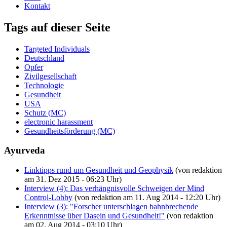
Kontakt
Tags auf dieser Seite
Targeted Individuals
Deutschland
Opfer
Zivilgesellschaft
Technologie
Gesundheit
USA
Schutz (MC)
electronic harassment
Gesundheitsförderung (MC)
Ayurveda
Linktipps rund um Gesundheit und Geophysik
(von redaktion
am 31. Dez 2015 - 06:23 Uhr)
Interview (4): Das verhängnisvolle Schweigen der Mind
Control-Lobby
(von redaktion am 11. Aug 2014 - 12:20 Uhr)
Interview (3): "Forscher unterschlagen bahnbrechende
Erkenntnisse über Dasein und Gesundheit!"
(von redaktion
am 02. Aug 2014 - 03:10 Uhr)