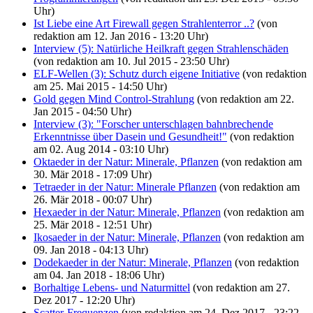
Uhr)
Ist Liebe eine Art Firewall gegen Strahlenterror ..?
(von
redaktion am 12. Jan 2016 - 13:20 Uhr)
Interview (5): Natürliche Heilkraft gegen Strahlenschäden
(von redaktion am 10. Jul 2015 - 23:50 Uhr)
ELF-Wellen (3): Schutz durch eigene Initiative
(von redaktion
am 25. Mai 2015 - 14:50 Uhr)
Gold gegen Mind Control-Strahlung
(von redaktion am 22.
Jan 2015 - 04:50 Uhr)
Interview (3): "Forscher unterschlagen bahnbrechende
Erkenntnisse über Dasein und Gesundheit!"
(von redaktion
am 02. Aug 2014 - 03:10 Uhr)
Oktaeder in der Natur: Minerale, Pflanzen
(von redaktion am
30. Mär 2018 - 17:09 Uhr)
Tetraeder in der Natur: Minerale Pflanzen
(von redaktion am
26. Mär 2018 - 00:07 Uhr)
Hexaeder in der Natur: Minerale, Pflanzen
(von redaktion am
25. Mär 2018 - 12:51 Uhr)
Ikosaeder in der Natur: Minerale, Pflanzen
(von redaktion am
09. Jan 2018 - 04:13 Uhr)
Dodekaeder in der Natur: Minerale, Pflanzen
(von redaktion
am 04. Jan 2018 - 18:06 Uhr)
Borhaltige Lebens- und Naturmittel
(von redaktion am 27.
Dez 2017 - 12:20 Uhr)
Scatter-Frequenzen
(von redaktion am 24. Dez 2017 - 23:22