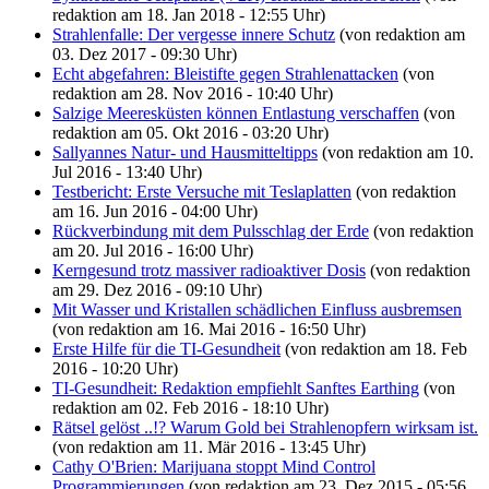
redaktion am 18. Jan 2018 - 12:55 Uhr)
Strahlenfalle: Der vergesse innere Schutz
(von redaktion am
03. Dez 2017 - 09:30 Uhr)
Echt abgefahren: Bleistifte gegen Strahlenattacken
(von
redaktion am 28. Nov 2016 - 10:40 Uhr)
Salzige Meeresküsten können Entlastung verschaffen
(von
redaktion am 05. Okt 2016 - 03:20 Uhr)
Sallyannes Natur- und Hausmitteltipps
(von redaktion am 10.
Jul 2016 - 13:40 Uhr)
Testbericht: Erste Versuche mit Teslaplatten
(von redaktion
am 16. Jun 2016 - 04:00 Uhr)
Rückverbindung mit dem Pulsschlag der Erde
(von redaktion
am 20. Jul 2016 - 16:00 Uhr)
Kerngesund trotz massiver radioaktiver Dosis
(von redaktion
am 29. Dez 2016 - 09:10 Uhr)
Mit Wasser und Kristallen schädlichen Einfluss ausbremsen
(von redaktion am 16. Mai 2016 - 16:50 Uhr)
Erste Hilfe für die TI-Gesundheit
(von redaktion am 18. Feb
2016 - 10:20 Uhr)
TI-Gesundheit: Redaktion empfiehlt Sanftes Earthing
(von
redaktion am 02. Feb 2016 - 18:10 Uhr)
Rätsel gelöst ..!? Warum Gold bei Strahlenopfern wirksam ist.
(von redaktion am 11. Mär 2016 - 13:45 Uhr)
Cathy O'Brien: Marijuana stoppt Mind Control
Programmierungen
(von redaktion am 23. Dez 2015 - 05:56